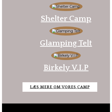
Shelter Camp
Glamping Telt
Birkely V.I.P
LÆS MERE OM VORES CAMP