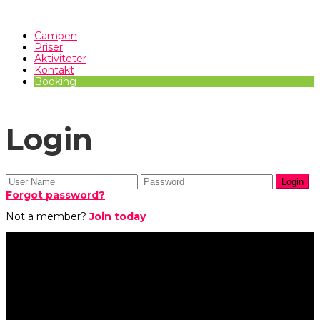
Campen
Priser
Aktiviteter
Kontakt
Booking
Login
Forgot password?
Not a member?
Join today