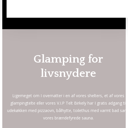
Glamping for
livsnydere
Ligemeget om I overnatter i en af vores shelters, et af vores
glampingtelte eller vores V.I.P Telt Birkely har I gratis adgang til
udekøkken med pizzaovn, bålhytte, toilethus med varmt bad sam
vores brændefyrede sauna.