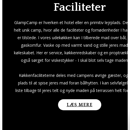
Faciliteter
GlampCamp er hverken et hotel eller en primitiv lejrplads. De
helt unik camp, hvor alle de faciliteter og fornødenheder I har
er tilstede. I vores udekøkken kan I tilberede mad over bål, e
gaskomfur. Vaske op med varmt vand og stille jeres madv
køleskabet. Her er service, køkkenredskaber og en proptrækker
også sørget for viskestykker - I skal blot selv tage maden
Køkkenfaciliteterne deles med campens øvrige gæster, og 
plads til at spise jeres mad foran bålhytten. I kan selvfølgel
liste tilbage til jeres telt og nyde maden på terrassen helt for j
LÆS MERE