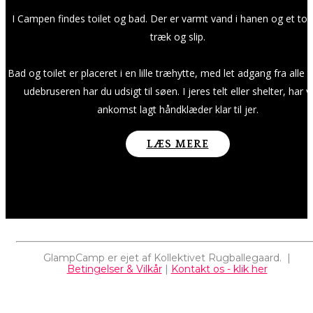
I Campen findes toilet og bad. Der er varmt vand i hanen og et toi
træk og slip.
Bad og toilet er placeret i en lille træhytte, med let adgang fra alle t
udebruseren har du udsigt til søen. I jeres telt eller shelter, har v
ankomst lagt håndklæder klar til jer.
LÆS MERE
GlampCamp er ejet af Kollektivet Rugballegaard. |
Betingelser & Vilkår
|
Kontakt os - klik her