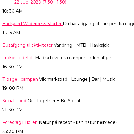
22 aug, 2020
(7:30 - 1:30)
10: 30
AM
Backyard Wilderness Starter
Du har adgang til campen fra dagen
11: 15
AM
Busafgang til aktiviteter
Vandring | MTB | Havkajak
Frokost i det fri
Mad udleveres i campen inden afgang
16: 30
PM
Tilbage i campen
Vildmarksbad | Lounge | Bar | Musik
19: 00
PM
Social Food
Get Together + Be Social
21: 30
PM
Foredrag i Tipi’en
Natur på recept - kan natur helbrede?
23: 30
PM