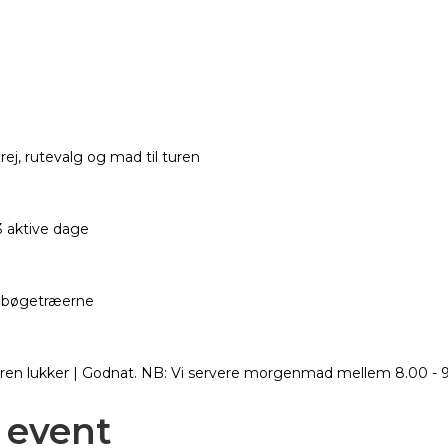
ej, rutevalg og mad til turen
3 aktive dage
r bøgetræerne
ren lukker | Godnat. NB: Vi servere morgenmad mellem 8.00 - 9
 event