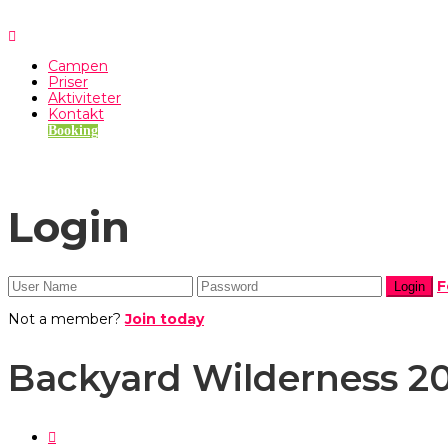
Campen
Priser
Aktiviteter
Kontakt
Booking
Login
F
Not a member?
Join today
Backyard Wilderness 2