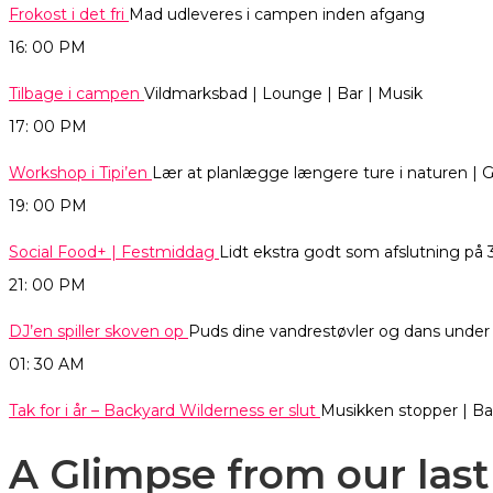
Frokost i det fri
Mad udleveres i campen inden afgang
16: 00
PM
Tilbage i campen
Vildmarksbad | Lounge | Bar | Musik
17: 00
PM
Workshop i Tipi’en
Lær at planlægge længere ture i naturen | Gr
19: 00
PM
Social Food+ | Festmiddag
Lidt ekstra godt som afslutning på 
21: 00
PM
DJ’en spiller skoven op
Puds dine vandrestøvler og dans unde
01: 30
AM
Tak for i år – Backyard Wilderness er slut
Musikken stopper | Ba
A Glimpse from our last