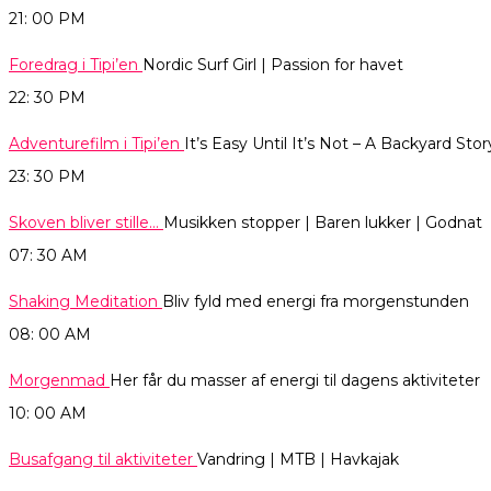
21: 00
PM
Foredrag i Tipi’en
Nordic Surf Girl | Passion for havet
22: 30
PM
Adventurefilm i Tipi’en
It’s Easy Until It’s Not – A Backyard Sto
23: 30
PM
Skoven bliver stille…
Musikken stopper | Baren lukker | Godnat
07: 30
AM
Shaking Meditation
Bliv fyld med energi fra morgenstunden
08: 00
AM
Morgenmad
Her får du masser af energi til dagens aktiviteter
10: 00
AM
Busafgang til aktiviteter
Vandring | MTB | Havkajak